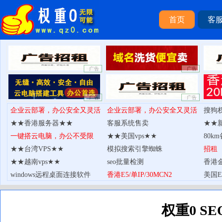
首页
客
权重0S