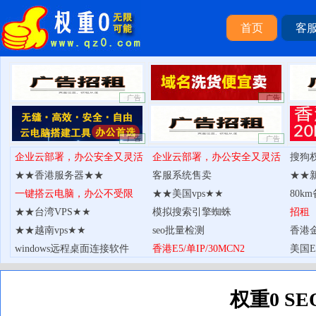
首页
客
权重0S