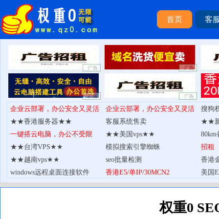
首页
客
权重0S