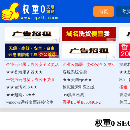
首页
客
权重0S